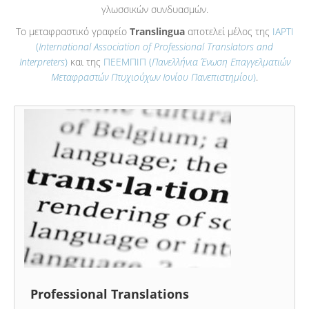
γλωσσικών συνδυασμών.
Το μεταφραστικό γραφείο
Translingua
αποτελεί μέλος της
IAPTI
(
International Association of Professional Translators and
Interpreters
)
και της
ΠΕΕΜΠΙΠ (
Πανελλήνια Ένωση Επαγγελματιών
Μεταφραστών Πτυχιούχων Ιονίου Πανεπιστημίου
)
.
Professional Translations